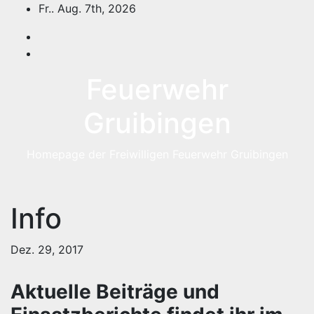
Zum
Fr.. Aug. 7th, 2026
Inhalt
springen
Feuerwehr
Gruibingen
Homepage der Freiwilligen Feuerwehr Gruibingen
Info
Dez. 29, 2017
Aktuelle Beiträge und