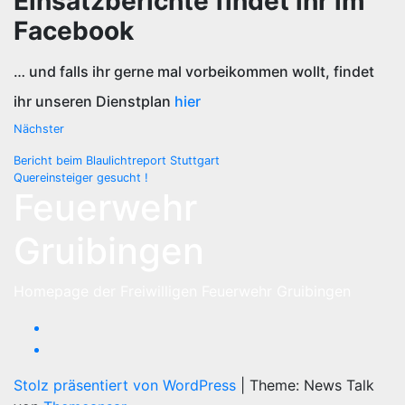
Einsatzberichte findet ihr im
Facebook
… und falls ihr gerne mal vorbeikommen wollt, findet
ihr unseren Dienstplan
hier
Nächster
Beitragsnavigation
Bericht beim Blaulichtreport Stuttgart
Quereinsteiger gesucht !
Feuerwehr
Gruibingen
Homepage der Freiwilligen Feuerwehr Gruibingen
Stolz präsentiert von WordPress
|
Theme: News Talk