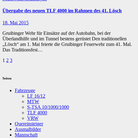
Übergabe des neuen TLF 4000 im Rahmen des 41. Lösch
18. Mai 2015
Gruibinger Wehr für Einsätze auf der Autobahn, bei der
Überlandhilfe und im Tunnel bestens gerüstet Den traditionellen
„Lösch“ am 1. Mai feierte die Gruibinger Feuerwehr zum 41. Mal.
Das Traditionsfest…
Seitennummerierung
1
2
3
der
Beiträge
Seiten
Fahrzeuge
LF 16/12
MTW
S-TSA 10/1000/1000
TLF 4000
VRW
Quereinsteiger
Ausmalbilder
Mannschaft