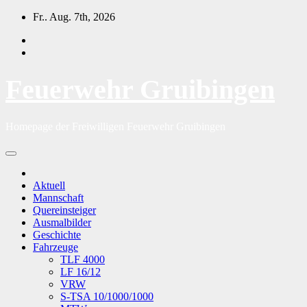
Zum
Fr.. Aug. 7th, 2026
Inhalt
springen
Feuerwehr Gruibingen
Homepage der Freiwilligen Feuerwehr Gruibingen
Aktuell
Mannschaft
Quereinsteiger
Ausmalbilder
Geschichte
Fahrzeuge
TLF 4000
LF 16/12
VRW
S-TSA 10/1000/1000