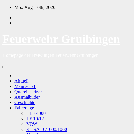
Zum
Mo.. Aug. 10th, 2026
Inhalt
springen
Feuerwehr Gruibingen
Homepage der Freiwilligen Feuerwehr Gruibingen
Aktuell
Mannschaft
Quereinsteiger
Ausmalbilder
Geschichte
Fahrzeuge
TLF 4000
LF 16/12
VRW
S-TSA 10/1000/1000