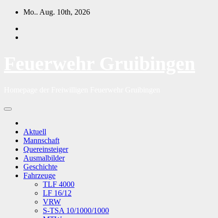
Zum
Mo.. Aug. 10th, 2026
Inhalt
springen
Feuerwehr Gruibingen
Homepage der Freiwilligen Feuerwehr Gruibingen
Aktuell
Mannschaft
Quereinsteiger
Ausmalbilder
Geschichte
Fahrzeuge
TLF 4000
LF 16/12
VRW
S-TSA 10/1000/1000